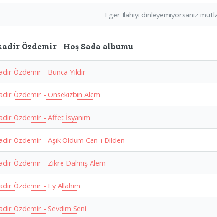
Eger Ilahiyi dinleyemiyorsaniz mutlak
adir Özdemir - Hoş Sada albumu
adir Özdemir - Bunca Yıldır
adir Özdemir - Onsekizbin Alem
adir Özdemir - Affet İsyanım
adir Özdemir - Aşık Oldum Can-ı Dilden
adir Özdemir - Zikre Dalmış Alem
adir Özdemir - Ey Allahım
adir Özdemir - Sevdim Seni