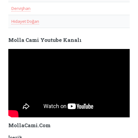
Dervişhan
Hidayet Doğan
Molla Cami Youtube Kanalı
MollaCami.Com
İçerik