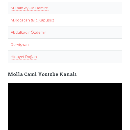
M.Emin Ay - M.Demirci
M.Kocacan & R. Kapusuz
Abdülkadir Özdemir
Dervişhan
Hidayet Doğan
Molla Cami Youtube Kanalı