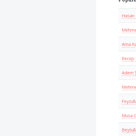
Hasan 
Mehmet
Ama Ka
Recep 
Adem 
Mehme
Feyzul
Musa G
Beytul