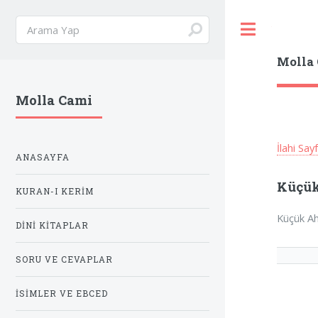
Toggle
Molla
Molla Cami
İlahi Say
ANASAYFA
Küçük
KURAN-I KERIM
Küçük Ah
DINI KITAPLAR
SORU VE CEVAPLAR
İSIMLER VE EBCED