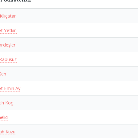
Kılıçatan
 Yetkin
rdeşler
Kapusuz
Şen
t Emin Ay
lah Koç
elici
lah Kuzu