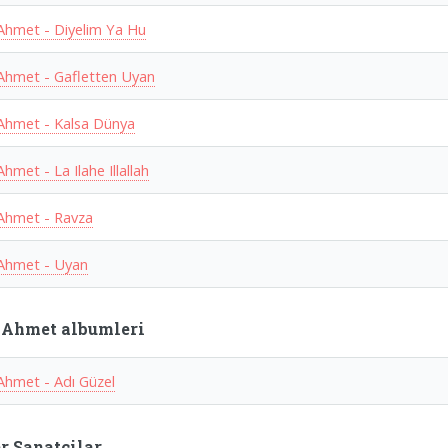
Ahmet - Diyelim Ya Hu
Ahmet - Gafletten Uyan
Ahmet - Kalsa Dünya
hmet - La Ilahe Illallah
Ahmet - Ravza
Ahmet - Uyan
 Ahmet albumleri
Ahmet - Adı Güzel
r Sanatcilar