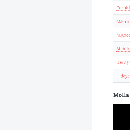
Çocuk İ
M.Emin
M.Koca
Abdülk
Derviş
Hidaye
Molla