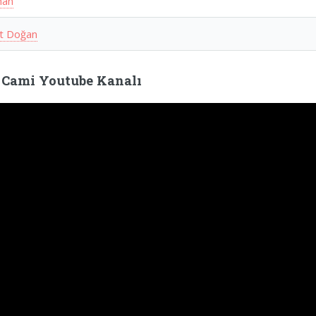
han
t Doğan
 Cami Youtube Kanalı