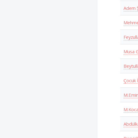
Adem 
Mehme
Feyzul
Musa G
Beytul
Çocuk İ
M.Emin
M.Koca
Abdülk