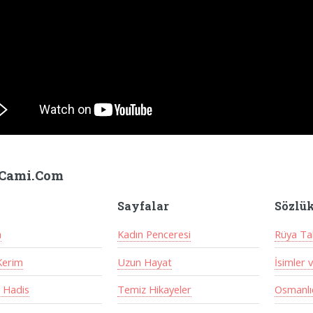
Cami.Com
Sayfalar
Sözlü
a
Kadın Penceresi
Rüya Tab
Kerim
Uzun Hayat
İsimler 
 Hadis
Temiz Hikayeler
Osmanlıc