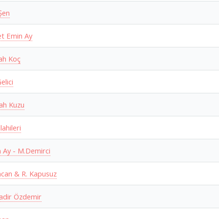
Şen
t Emin Ay
lah Koç
elici
lah Kuzu
lahileri
 Ay - M.Demirci
can & R. Kapusuz
adir Özdemir