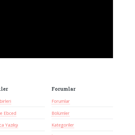
kler
Forumlar
irleri
Forumlar
ve Ebced
Bölümler
a Yazılışı
Kategoriler