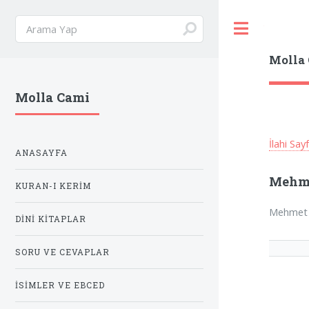
Toggle
Molla
Molla Cami
İlahi Say
ANASAYFA
Mehme
KURAN-I KERIM
Mehmet 
DINI KITAPLAR
SORU VE CEVAPLAR
İSIMLER VE EBCED