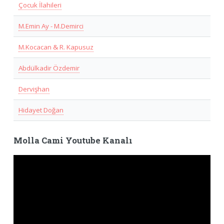
Çocuk İlahileri
M.Emin Ay - M.Demirci
M.Kocacan & R. Kapusuz
Abdülkadir Özdemir
Dervişhan
Hidayet Doğan
Molla Cami Youtube Kanalı